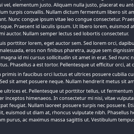
ui vel, elementum justo. Aliquam nulla justo, placerat eu a
ulum turpis convallis. Nullam dictum fermentum libero sit am
cidunt. Nunc congue ipsum vitae leo congue consectetur. Pra
ntesque. Praesent id iaculis ipsum. Ut libero lorem, euismod at
 auctor. Nullam semper lectus sed lobortis consectetur.
is porttitor lorem, eget auctor sem. Sed lorem orci, dapibus
 malesuada, eros non finibus pharetra, augue sem dignissim do
agna id mi cursus sollicitudin sit amet in erat. Sed nunc ni
s. Phasellus a est tortor. Pellentesque ut efficitur orci, at
rimis in faucibus orci luctus et ultrices posuere cubilia cu
Sed sit amet posuere neque. Nullam hendrerit metus sit ame
ue ultrices et. Pellentesque ut porttitor tellus, ut fermentum 
er inceptos himenaeos. In consectetur mi nisi, vitae vulpu
pat feugiat. Nullam laoreet posuere turpis nec posuere. Etia
lit, euismod ut diam at, rhoncus vulputate nibh. Phasellus h
 purus, ac maximus massa sagittis ut. Vestibulum tempus u