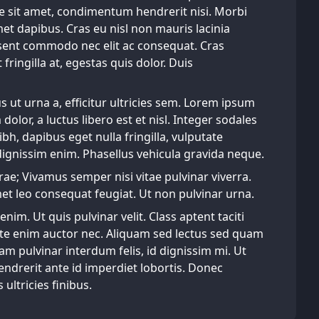
nte sit amet, condimentum hendrerit nisi. Morbi
et dapibus. Cras eu nisl non mauris lacinia
esent commodo nec elit ac consequat. Cras
 fringilla at, egestas quis dolor. Duis
 ut urna a, efficitur ultricies sem. Lorem ipsum
lor, a luctus libero est et nisl. Integer sodales
bh, dapibus eget nulla fringilla, vulputate
 dignissim enim. Phasellus vehicula gravida neque.
rae; Vivamus semper nisi vitae pulvinar viverra.
t leo consequat feugiat. Ut non pulvinar urna.
enim. Ut quis pulvinar velit. Class aptent taciti
tate enim auctor nec. Aliquam sed lectus sed quam
m pulvinar interdum felis, id dignissim mi. Ut
endrerit ante id imperdiet lobortis. Donec
ltricies finibus.