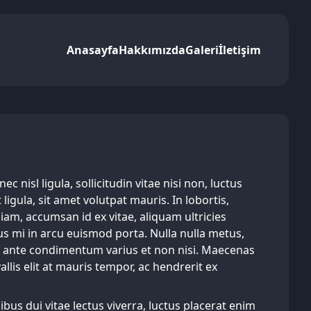
Anasayfa
Hakkımızda
Galeri
İletişim
nisl ligula, sollicitudin vitae nisi non, luctus
igula, sit amet volutpat mauris. In lobortis,
iam, accumsan id ex vitae, aliquam ultricies
s mi in arcu euismod porta. Nulla nulla metus,
nec ante condimentum varius et non nisi. Maecenas
llis elit at mauris tempor, ac hendrerit ex
ibus dui vitae lectus viverra, luctus placerat enim