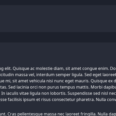
 elit. Quisque ac molestie diam, sit amet congue enim. Donec 
citudin massa vel, interdum semper ligula. Sed eget laoreet l
que mi, sit amet vehicula nisi nunc eget mauris. Quisque ex d
as. Sed lacinia orci non purus tempus mattis. Morbi dapibu
n iaculis vitae ligula non lobortis. Suspendisse sed nisl 
se facilisis ipsum et risus consectetur pharetra. Nulla conva
dunt. Cras pellentesque massa nec laoreet fringilla. Nulla dap