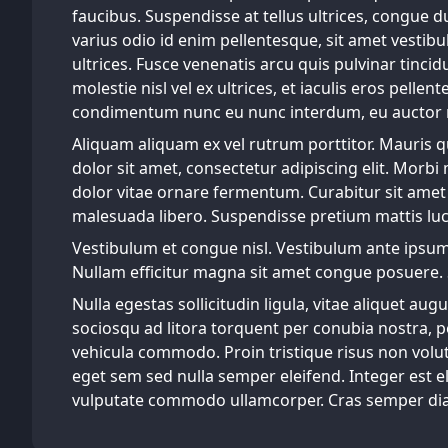
faucibus. Suspendisse at tellus ultrices, congue d
varius odio id enim pellentesque, sit amet vestib
ultrices. Fusce venenatis arcu quis pulvinar tin
molestie nisl vel ex ultrices, et iaculis eros pelle
condimentum nunc eu nunc interdum, eu auctor mi
Aliquam aliquam ex vel rutrum porttitor. Mauris qu
dolor sit amet, consectetur adipiscing elit. Morbi
dolor vitae ornare fermentum. Curabitur sit amet m
malesuada libero. Suspendisse pretium mattis luctu
Vestibulum et congue nisl. Vestibulum ante ipsum p
Nullam efficitur magna sit amet congue posuere. 
Nulla egestas sollicitudin ligula, vitae aliquet aug
sociosqu ad litora torquent per conubia nostra, p
vehicula commodo. Proin tristique risus non volut
eget sem sed nulla semper eleifend. Integer est e
vulputate commodo ullamcorper. Cras semper diam