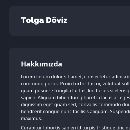
Hakkımızda
Lorem ipsum dolor sit amet, consectetur adipiscing
commodo purus. Proin tortor tortor, volutpat solli
quam posuere fringilla luctus, leo turpis sceleris
sapien. Aliquam bibendum pharetra lacus ac egest
dignissim eget quam sed, convallis commodo dui. I
hendrerit congue nunc facilisis aliquam. Suspendis
maximus.
Curabitur lobortis sapien id turpis tristique tinci